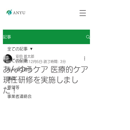
記事
全ての記事
安田 雄太郎
全ての記事
2023年12月5日
読了時間: 3分
あんゆうケア 医療的ケア
あんゆう通信
現任研修を実施しまし
講演
要望等
た！
事業者連絡会