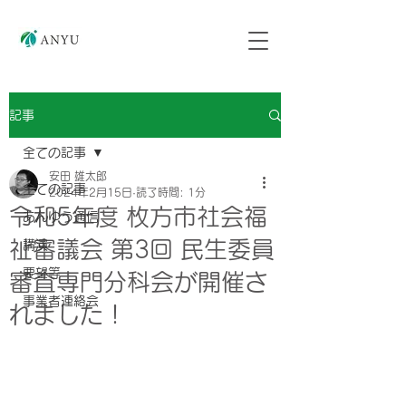
記事
全ての記事
安田 雄太郎
全ての記事
2024年2月15日
読了時間: 1分
令和5年度 枚方市社会福
あんゆう通信
祉審議会 第3回 民生委員
講演
要望等
審査専門分科会が開催さ
事業者連絡会
れました！