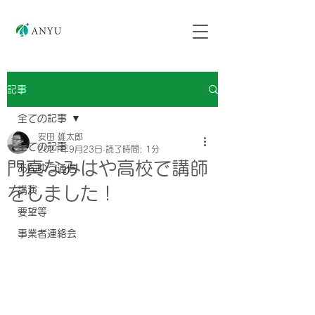
記事
全ての記事
安田 雄太郎
全ての記事
2021年9月23日
読了時間: 1分
門真なみはや高校で講師
あんゆう通信
をしました！
講演
要望等
事業者連絡会