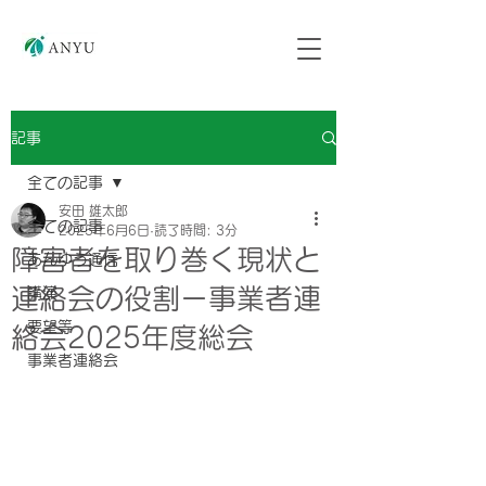
記事
全ての記事
安田 雄太郎
全ての記事
2025年6月6日
読了時間: 3分
障害者を取り巻く現状と
あんゆう通信
連絡会の役割ー事業者連
講演
要望等
絡会2025年度総会
事業者連絡会