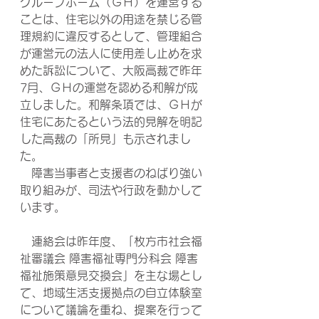
グループホーム（ＧＨ）を運営する
ことは、住宅以外の用途を禁じる管
理規約に違反するとして、管理組合
が運営元の法人に使用差し止めを求
めた訴訟について、大阪高裁で昨年
7月、ＧＨの運営を認める和解が成
立しました。和解条項では、ＧＨが
住宅にあたるという法的見解を明記
した高裁の「所見」も示されまし
た。
　障害当事者と支援者のねばり強い
取り組みが、司法や行政を動かして
います。
　連絡会は昨年度、「枚方市社会福
祉審議会 障害福祉専門分科会 障害
福祉施策意見交換会」を主な場とし
て、地域生活支援拠点の自立体験室
について議論を重ね、提案を行って